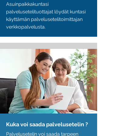
Asuinpaikkakuntasi
palvelusetelituottajat löydät kuntasi
käyttämän palvelusetelitoimittajan
verkkopalvelusta.
Kuka voi saada palvelusetelin ?
Palvelusetelin voi saada tarpeen